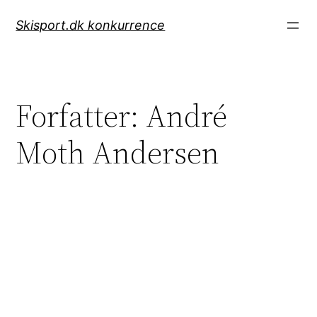
Spring
Skisport.dk konkurrence
til
indhold
Forfatter:
André
Moth Andersen