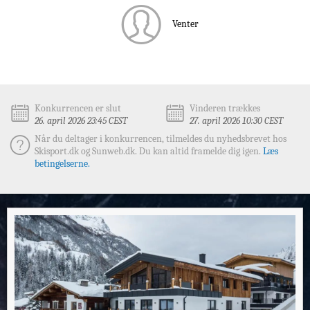
Venter
Konkurrencen er slut
Vinderen trækkes
26. april 2026 23:45 CEST
27. april 2026 10:30 CEST
Når du deltager i konkurrencen, tilmeldes du nyhedsbrevet hos
Skisport.dk og Sunweb.dk. Du kan altid framelde dig igen.
Læs
betingelserne.