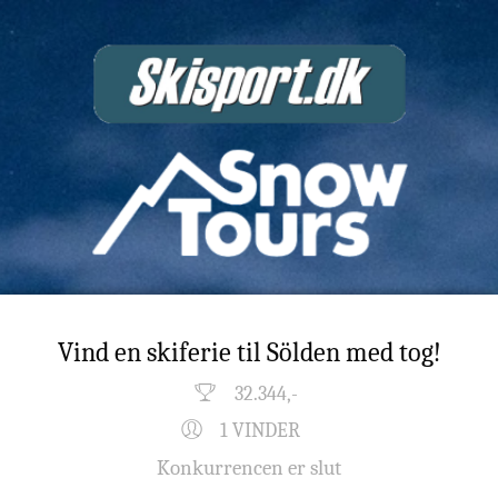
Vind en skiferie til Sölden med tog!
32.344,-
1 VINDER
Konkurrencen er slut