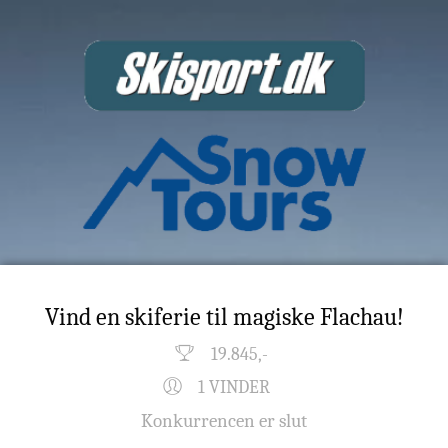
Vind en skiferie til magiske Flachau!
19.845,-
1 VINDER
Konkurrencen er slut